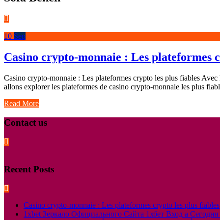
10
Sep
Casino crypto-monnaie : Les plateformes cr
Casino crypto-monnaie : Les plateformes crypto les plus fiables Avec l
allons explorer les plateformes de casino crypto-monnaie les plus fiabl
Read More
Contact us
Recent Posts
Casino crypto-monnaie : Les plateformes crypto les plus fiables
1xbet Зеркало Официального Сайта 1хбет Вход а Сегодня 