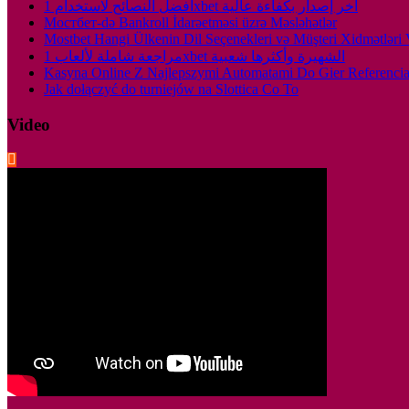
أفضل النصائح لاستخدام 1xbet أخر إصدار بكفاءة عالية
Мостбет-də Bankroll İdarəetməsi üzrə Məsləhətlər
Mostbet Hangi Ülkenin Dil Seçenekleri və Müşteri Xidmətləri 
مراجعة شاملة لألعاب 1xbet الشهيرة وأكثرها شعبية
Kasyna Online Z Najlepszymi Automatami Do Gier Referenci
Jak dołączyć do turniejów na Slottica Co To
Video