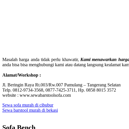
Masalah harga anda tidak perlu khawatir,
Kami menawarkan harga 
anda bisa bisa menghubungi kami atau datang langsung kealamat kami
Alamat/Workshop :
Jl. Beringin Raya Rt.003/Rw.007 Pamulang – Tangerang Selatan
Telp. 0812-9734-3568, 0877-7425-3711, Hp. 0858 8015 3572
website : www.sewabarstoolsofa.com
Post
Sewa sofa murah di cibubur
Sewa barstool murah di bekasi
navigation
Sofa Bench