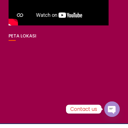
PETA LOKASI
Contact us
O
p