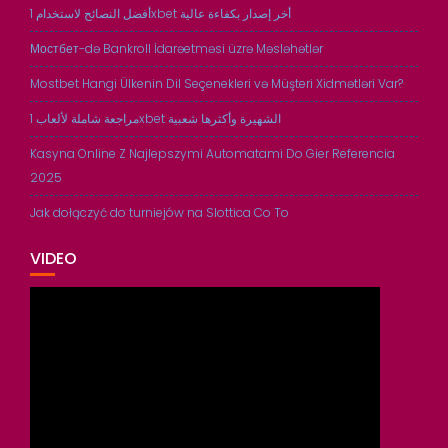
أفضل النصائح لاستخدام 1xbet أخر إصدار بكفاءة عالية
Мостбет-də Bankroll İdarəetməsi üzrə Məsləhətlər
Mostbet Hangi Ülkenin Dil Seçenekleri və Müşteri Xidmətləri Var?
مراجعة شاملة لألعاب 1xbet الشهيرة وأكثرها شعبية
Kasyna Online Z Najlepszymi Automatami Do Gier Referencia
2025
Jak dołączyć do turniejów na Slottica Co To
VIDEO